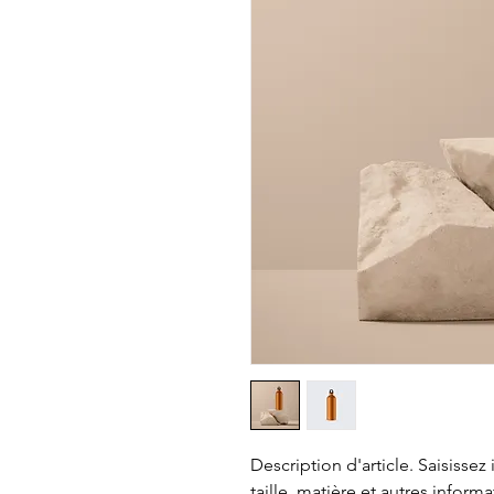
Description d'article. Saisissez ic
taille, matière et autres informa