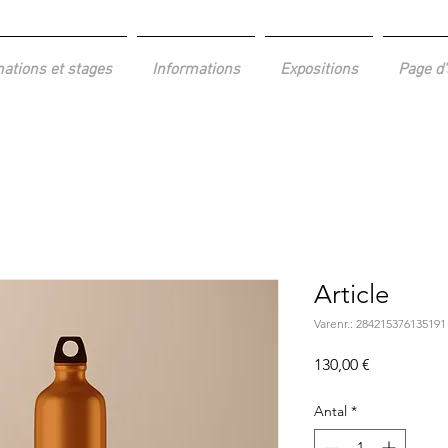
ations et stages
Informations
Expositions
Page d'
Article
Varenr.: 284215376135191
Pris
130,00 €
Antal
*