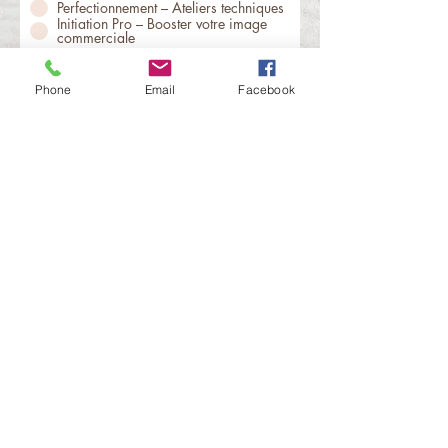
Perfectionnement – Ateliers techniques
Initiation Pro – Booster votre image
commerciale
Envoyez
Phone
Email
Facebook
Nombre de participants (3 max)
Est-ce la première fois que vous y
participez à une de mes formations?
*
Oui
Non