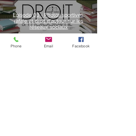
Episode 03 - Photos sportives,
rafale et droit d'auteur sur les
réseaux sociaux
Afspil video
Phone
Email
Facebook
Épisode 06 - Commission ou
droits d'auteur ?
Afspil video