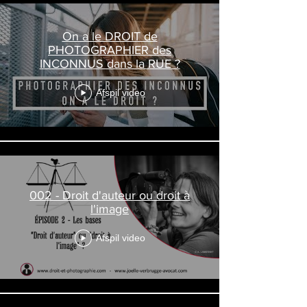
On a le DROIT de
PHOTOGRAPHIER des
INCONNUS dans la RUE ?
Afspil video
002 - Droit d'auteur ou droit à
l'image
Afspil video