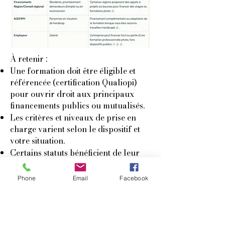
À retenir :
Une formation doit être éligible et
référencée (certification Qualiopi)
pour ouvrir droit aux principaux
financements publics ou mutualisés.
Les critères et niveaux de prise en
charge varient selon le dispositif et
votre situation.
Certains statuts bénéficient de leur
propre fonds (FAFCEA pour
artisans, AFDAS pour auteurs, etc.).
Phone
Email
Facebook
Les personnes en situation de
handicap peuvent avoir accès à des
aides complémentaires via
l’AGEFIPH ou des adaptations